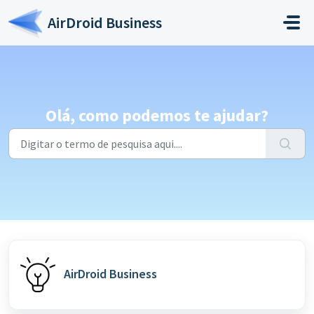
Ir para o conteúdo principal
AirDroid Business
Olá, como podemos te ajudar?
AirDroid Business