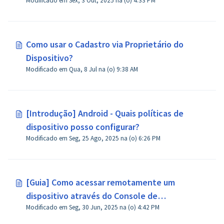
Modificado em Sex, 3 Out, 2025 na (o) 4:33 PM
superior?
Como usar o Cadastro via Proprietário do
Dispositivo?
Modificado em Qua, 8 Jul na (o) 9:38 AM
[Introdução] Android - Quais políticas de
dispositivo posso configurar?
Modificado em Seg, 25 Ago, 2025 na (o) 6:26 PM
[Guia] Como acessar remotamente um
dispositivo através do Console de
Modificado em Seg, 30 Jun, 2025 na (o) 4:42 PM
Administração no AirDroid Business?