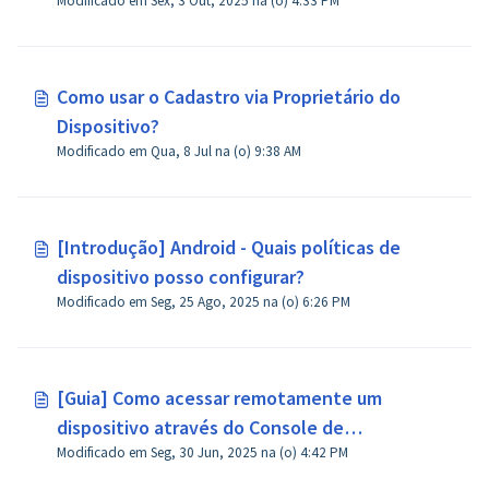
Modificado em Sex, 3 Out, 2025 na (o) 4:33 PM
superior?
Como usar o Cadastro via Proprietário do
Dispositivo?
Modificado em Qua, 8 Jul na (o) 9:38 AM
[Introdução] Android - Quais políticas de
dispositivo posso configurar?
Modificado em Seg, 25 Ago, 2025 na (o) 6:26 PM
[Guia] Como acessar remotamente um
dispositivo através do Console de
Modificado em Seg, 30 Jun, 2025 na (o) 4:42 PM
Administração no AirDroid Business?