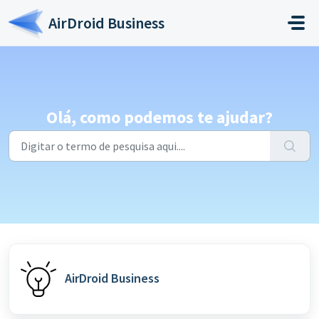
Ir para o conteúdo principal
AirDroid Business
Olá, como podemos te ajudar?
AirDroid Business