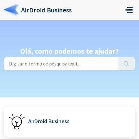
Ir para o conteúdo principal
AirDroid Business
Olá, como podemos te ajudar?
AirDroid Business