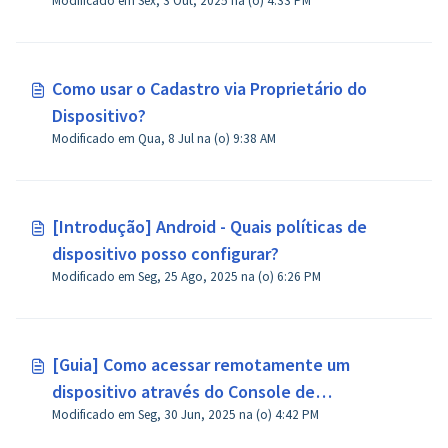
Modificado em Sex, 3 Out, 2025 na (o) 4:33 PM
superior?
Como usar o Cadastro via Proprietário do
Dispositivo?
Modificado em Qua, 8 Jul na (o) 9:38 AM
[Introdução] Android - Quais políticas de
dispositivo posso configurar?
Modificado em Seg, 25 Ago, 2025 na (o) 6:26 PM
[Guia] Como acessar remotamente um
dispositivo através do Console de
Modificado em Seg, 30 Jun, 2025 na (o) 4:42 PM
Administração no AirDroid Business?