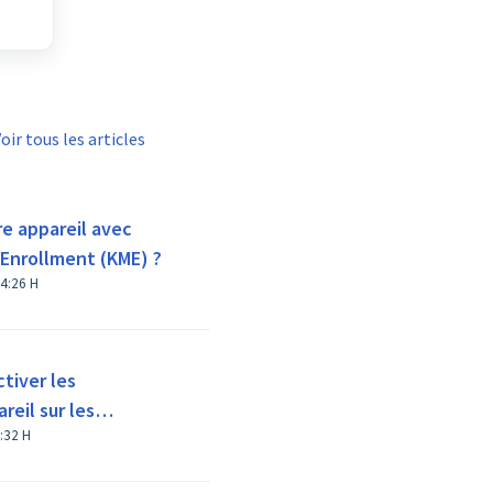
éral
oir tous les articles
e appareil avec
Enrollment (KME) ?
Modifié le Jeu, 12 Juin, 2025 à 4:26 H
tiver les
reil sur les
 le Ven, 3 Oct., 2025 à 4:32 H
u versions