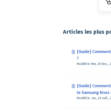
Articles les plus p
[Guide] Comment 
?
Modifié le Mer, 26 Nov., 
[Guide] Comment 
le Samsung Knox S
pour les appareil