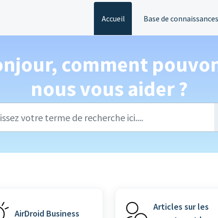
Accueil
Base de connaissance
onjour, comment pouvon
nous vous aider ?
Articles sur les
AirDroid Business