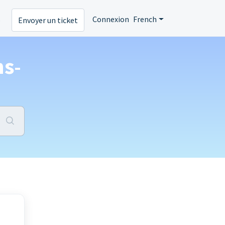
s
Connexion
French
Envoyer un ticket
s-