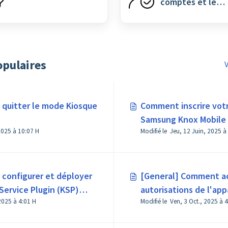
comptes et le
paramétrage gén
opulaires
V
quitter le mode Kiosque
Comment inscrire votr
Samsung Knox Mobile 
2025 à 10:07 H
configurer et déployer
[General] Comment ac
ervice Plugin (KSP)
autorisations de l'appa
Modifié le Jeu, 24 Juill., 2025 à 4:01 H
Modifié
s Samsung ?
appareils Android 13 o
ultérieures ?